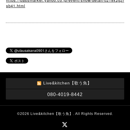
https://passmarket.yahoo.co.jp/event/show/detail/0219x2gzr
sb41.html
Live&kitchen【歌う魚】
080-4019-8442
©2026
Live&kitchen【歌う魚】
. All Rights Reserved.