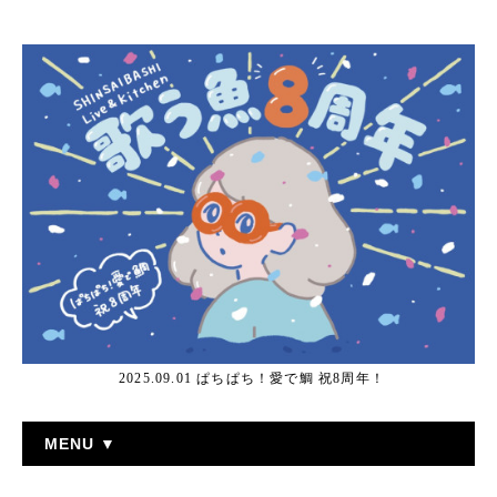
2025.09.01 ぱちぱち！愛で鯛 祝8周年！
MENU ▼