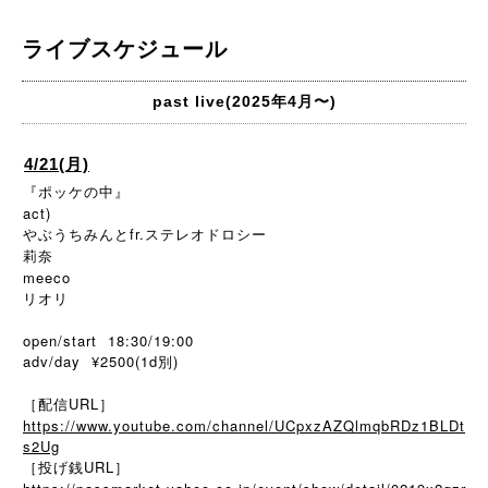
ライブスケジュール
past live(2025年4月〜)
4/21(月)
『ポッケの中』
act)
やぶうちみんとfr.ステレオドロシー
莉奈
meeco
リオリ
open/start 18:30/19:00
adv/day ¥2500(1d別)
［配信URL］
https://www.youtube.com/channel/UCpxzAZQlmqbRDz1BLDt
s2Ug
［投げ銭URL］