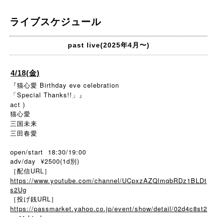
ライブスケジュール
past live(2025年4月〜)
4/18(金)
『猫心愛 Birthday eve celebration
「Special Thanks!!」』
act )
猫心愛
三国未来
三田春愛
open/start 18:30/19:00
adv/day ¥2500(1d別)
［配信URL］
https://www.youtube.com/channel/UCpxzAZQlmqbRDz1BLDt
s2Ug
［投げ銭URL］
https://passmarket.yahoo.co.jp/event/show/detail/02d4c8st2