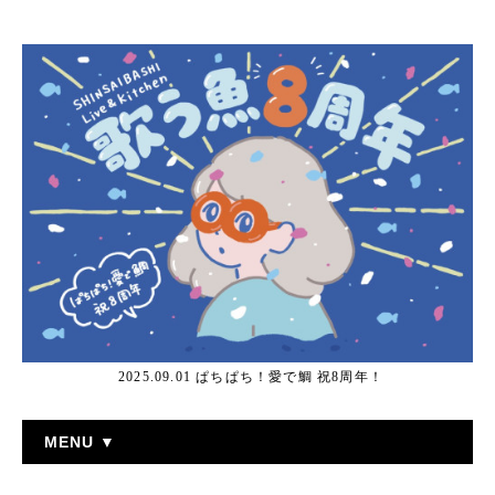
2025.09.01 ぱちぱち！愛で鯛 祝8周年！
MENU ▼