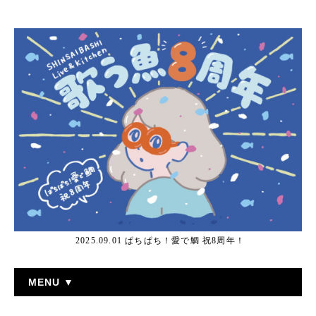
2025.09.01 ぱちぱち！愛で鯛 祝8周年！
MENU ▼