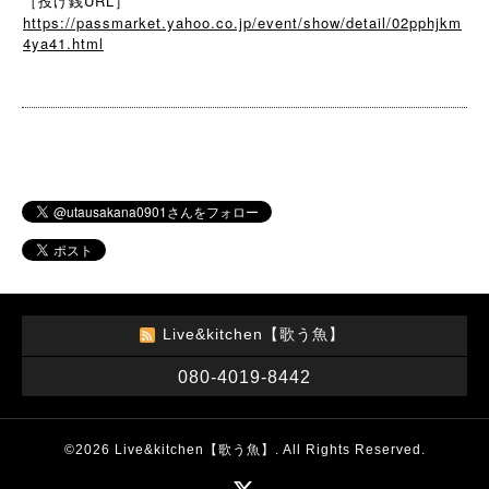
［投げ銭URL］
https://passmarket.yahoo.co.jp/event/show/detail/02pphjkm
4ya41.html
Live&kitchen【歌う魚】
080-4019-8442
©2026
Live&kitchen【歌う魚】
. All Rights Reserved.