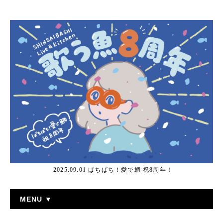
2025.09.01 ぱちぱち！愛で鯛 祝8周年！
MENU ▼