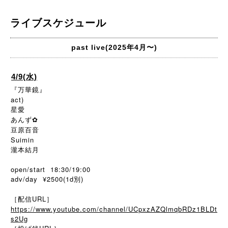
ライブスケジュール
past live(2025年4月〜)
4/9(水)
『万華鏡』
act)
星愛
あんず✿
豆原百音
Suimin
瀧本結月
open/start 18:30/19:00
adv/day ¥2500(1d別)
［配信URL］
https://www.youtube.com/channel/UCpxzAZQlmqbRDz1BLDt
s2Ug