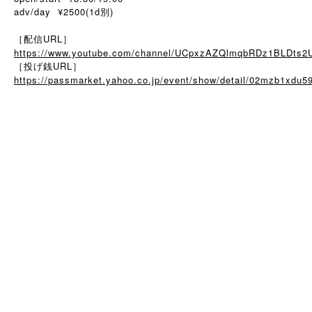
adv/day ¥2500(1d別)
［配信URL］
https://www.youtube.com/channel/UCpxzAZQlmqbRDz1BLDts2
［投げ銭URL］
https://passmarket.yahoo.co.jp/event/show/detail/02mzb1xdu5