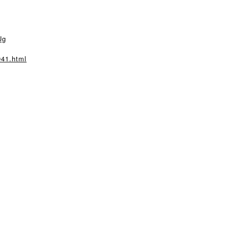
Ug
941.html