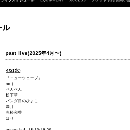
ライブスケジュール
EQUIPMENT
ACCESS
チケット予約/お問い
ール
past live(2025年4月〜)
4/2(水)
『ニューウェーブ』
act)
ぺんぺん
松下華
パンダ目のひよこ
満月
赤松和香
ほり
open/start 18:30/19:00