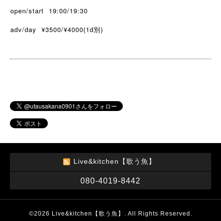
open/start 19:00/19:30
adv/day ¥3500/¥4000(1d
)
別
Live&kitchen【歌う魚】
080-4019-8442
©2026
Live&kitchen【歌う魚】
. All Rights Reserved.