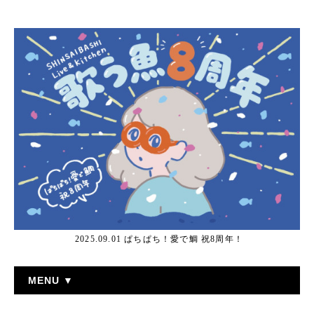
2025.09.01 ぱちぱち！愛で鯛 祝8周年！
MENU ▼