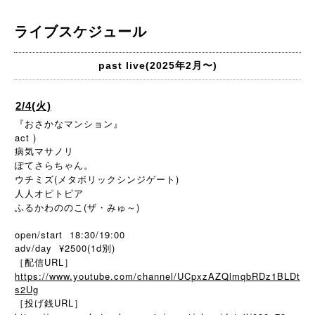
ライブスケジュール
past live(2025年2月〜)
2/4(火)
『おさかなマンション』
act )
病気マサノリ
ぽてさらちゃん。
ウチミズ(メタボリックシンジゲート)
人人オピトピア
ふるかわののこ(ザ・みゅ～)
open/start 18:30/19:00
adv/day ¥2500(1d別)
［配信URL］
https://www.youtube.com/channel/UCpxzAZQlmqbRDz1BLDt
s2Ug
［投げ銭URL］