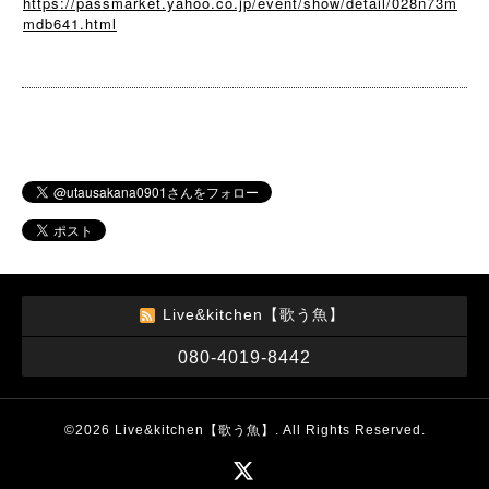
https://passmarket.yahoo.co.jp/event/show/detail/028n73m
mdb641.html
Live&kitchen【歌う魚】
080-4019-8442
©2026
Live&kitchen【歌う魚】
. All Rights Reserved.