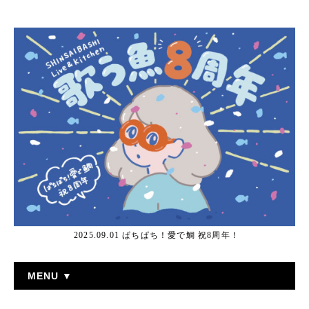
2025.09.01 ぱちぱち！愛で鯛 祝8周年！
MENU ▼