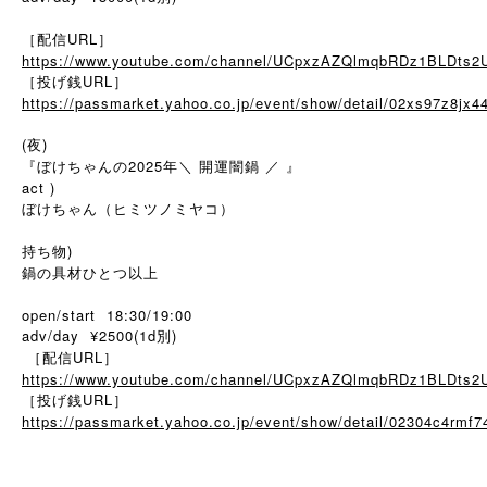
［配信URL］
https://www.youtube.com/channel/UCpxzAZQlmqbRDz1BLDts2
［投げ銭URL］
https://passmarket.yahoo.co.jp/event/show/detail/02xs97z8jx4
(夜)
『ぼけちゃんの2025年＼ 開運闇鍋 ／ 』
act )
ぼけちゃん（ヒミツノミヤコ）
持ち物)
鍋の具材ひとつ以上
open/start 18:30/19:00
adv/day ¥2500(1d別)
［配信URL］
https://www.youtube.com/channel/UCpxzAZQlmqbRDz1BLDts2
［投げ銭URL］
https://passmarket.yahoo.co.jp/event/show/detail/02304c4rmf7