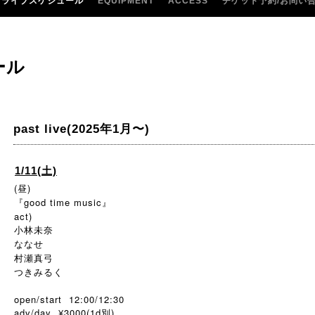
ライブスケジュール
EQUIPMENT
ACCESS
チケット予約/お問い
ール
past live(2025年1月〜)
1/11(土)
(昼)
『good time music』
act)
小林未奈
ななせ
村瀬真弓
つきみるく
open/start 12:00/12:30
adv/day ¥3000(1d別)