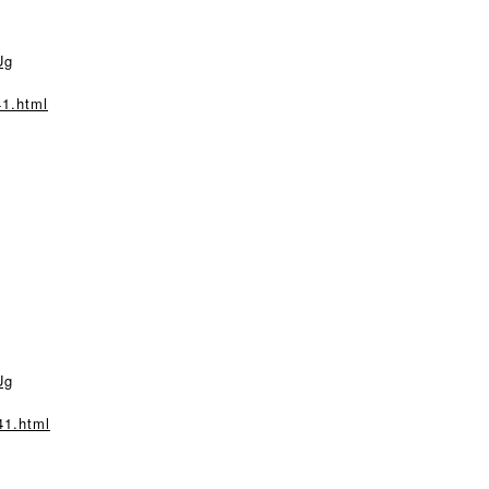
Ug
41.html
Ug
41.html