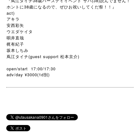
『蔦江タイチ38歳バースデイイベント サバ(38)読んでません！
ホントに38歳になるので、ぜひお祝いしてくだ祭！！』
act)
アキラ
安西彩矢
ウエダケイタ
唄井直哉
梶有紀子
坂本しちみ
蔦江タイチ(guest support 松本京介)
open/start 17:00/17:30
adv/day ¥3000(1d
)
別