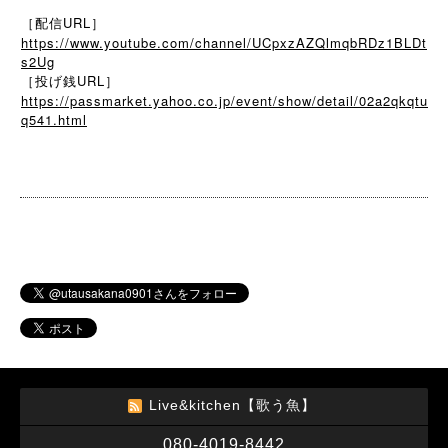
［配信URL］
https://www.youtube.com/channel/UCpxzAZQlmqbRDz1BLDt
s2Ug
［投げ銭URL］
https://passmarket.yahoo.co.jp/event/show/detail/02a2qkqtu
q541.html
Live&kitchen【歌う魚】
080-4019-8442