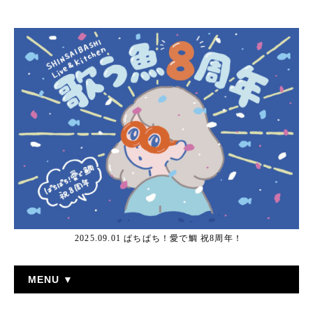
2025.09.01 ぱちぱち！愛で鯛 祝8周年！
MENU ▼