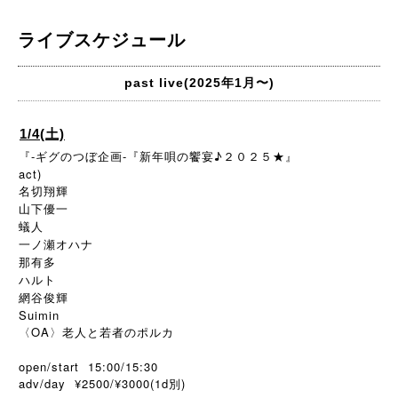
ライブスケジュール
past live(2025年1月〜)
1/4(土)
『-ギグのつぼ企画-『新年唄の饗宴♪２０２５★』
act)
名切翔輝
山下優一
蟻人
一ノ瀬オハナ
那有多
ハルト
網谷俊輝
Suimin
〈OA〉老人と若者のポルカ
open/start 15:00/15:30
adv/day ¥2500/¥3000(1d
)
別