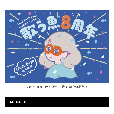
2025.09.01 ぱちぱち！愛で鯛 祝8周年！
MENU ▼