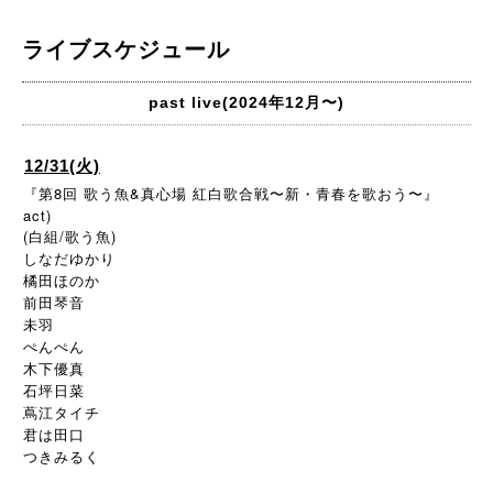
ライブスケジュール
past live(2024年12月〜)
12/31(火)
『第8回 歌う魚&真心場 紅白歌合戦〜新・青春を歌おう〜』
act)
(白組/歌う魚)
しなだゆかり
橘田ほのか
前田琴音
未羽
ぺんぺん
木下優真
石坪日菜
蔦江タイチ
君は田口
つきみるく