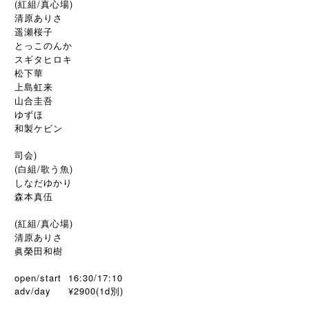
(紅組/真心場)
清原ありさ
遥瀬桜子
とっこのんか
スギタヒロキ
松下華
上島虹来
山合圭吾
ゆずほ
和製ケビン
司会)
(白組/歌う魚)
しなだゆかり
森本真伍
(紅組/真心場)
清原ありさ
眞榮田和樹
open/start 16:30/17:10
adv/day ¥2900(1d別)