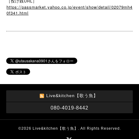
［投げ銭URL］
https://passmarket.yahoo.co.jp/event/show/detail/02079mh4
0f341.html
Live&kitchen【歌う魚】
080-4019-8442
©2026
Live&kitchen【歌う魚】
. All Rights Reserved.