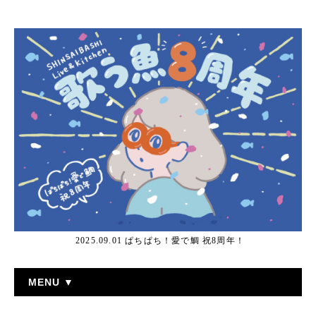
2025.09.01 ぱちぱち！愛で鯛 祝8周年！
MENU ▼