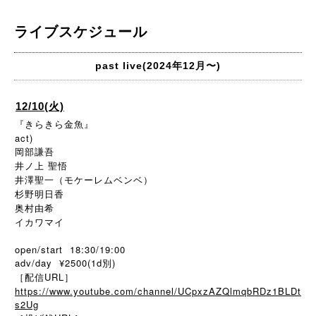
ライブスケジュール
past live(2024年12月〜)
12/10(火)
『きらきら金魚』
act)
岡部謙吾
井ノ上 聖悟
井澤聖一（モケーレムベンベ）
杉野明日香
奥村由希
イカワマイ
open/start 18:30/19:00
adv/day ¥2500(1d別)
［配信URL］
https://www.youtube.com/channel/UCpxzAZQlmqbRDz1BLDt
s2Ug