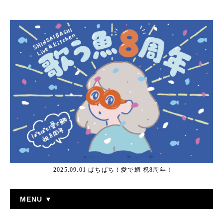
2025.09.01 ぱちぱち！愛で鯛 祝8周年！
MENU ▼