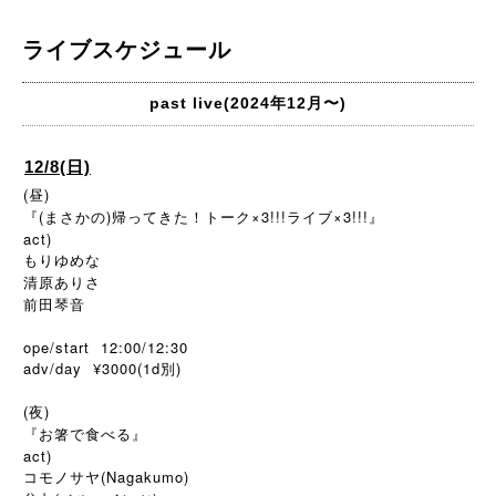
ライブスケジュール
past live(2024年12月〜)
12/8(日)
(昼)
『(まさかの)帰ってきた！トーク×3!!!ライブ×3!!!』
act)
もりゆめな
清原ありさ
前田琴音
ope/start 12:00/12:30
adv/day ¥3000(1d
)
別
(夜)
『お箸で食べる』
act)
コモノサヤ(Nagakumo)