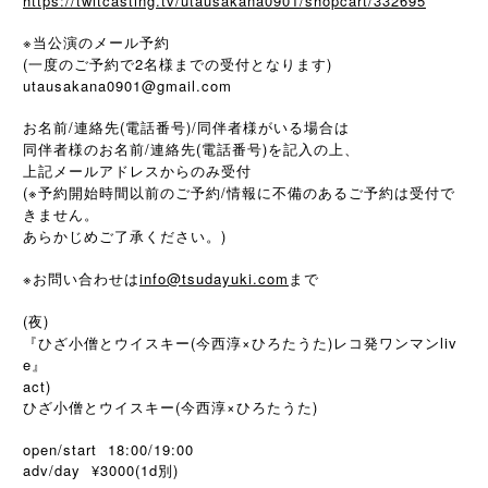
https://twitcasting.tv/utausakana0901/shopcart/332695
※当公演のメール予約
(一度のご予約で2名様までの受付となります)
utausakana0901@gmail.com
お名前/連絡先(電話番号)/同伴者様がいる場合は
同伴者様のお名前/連絡先(電話番号)を記入の上、
上記メールアドレスからのみ受付
(※予約開始時間以前のご予約/情報に不備のあるご予約は受付で
きません。
あらかじめご了承ください。)
※
info@tsudayuki.com
お問い合わせは
まで
(夜)
『ひざ小僧とウイスキー(今西淳×ひろたうた)レコ発ワンマンliv
e』
act)
ひざ小僧とウイスキー(今西淳×ひろたうた)
open/start 18:00/19:00
adv/day ¥3000(1d
)
別