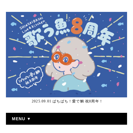
2025.09.01 ぱちぱち！愛で鯛 祝8周年！
MENU ▼