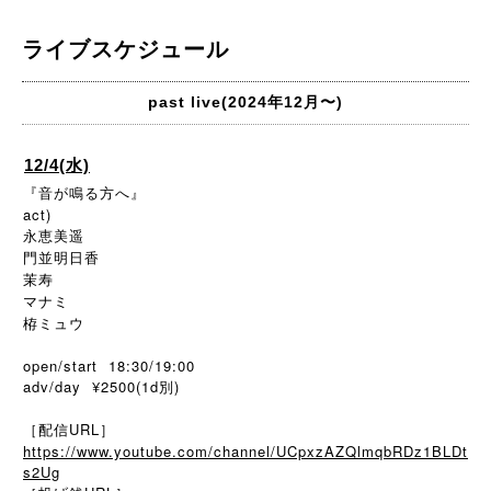
ライブスケジュール
past live(2024年12月〜)
12/4(水)
『音が鳴る方へ』
act)
永恵美遥
門並明日香
茉寿
マナミ
栫ミュウ
open/start 18:30/19:00
adv/day ¥2500(1d別)
［配信URL］
https://www.youtube.com/channel/UCpxzAZQlmqbRDz1BLDt
s2Ug