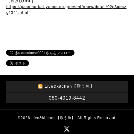
［投げ銭URL］
https://passmarket.yahoo.co.jp/event/show/detail/02p8adcz
g1341.html
Live&kitchen【歌う魚】
080-4019-8442
©2026
Live&kitchen【歌う魚】
. All Rights Reserved.