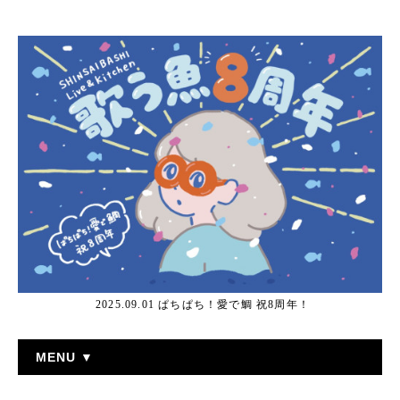
2025.09.01 ぱちぱち！愛で鯛 祝8周年！
MENU ▼