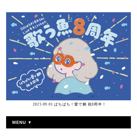
2025.09.01 ぱちぱち！愛で鯛 祝8周年！
MENU ▼