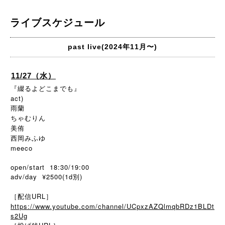
ライブスケジュール
past live(2024年11月〜)
11/27（水）
『綴るよどこまでも』
act)
雨蘭
ちゃむりん
美侑
西岡みふゆ
meeco
open/start 18:30/19:00
adv/day ¥2500(1d別)
［配信URL］
https://www.youtube.com/channel/UCpxzAZQlmqbRDz1BLDt
s2Ug