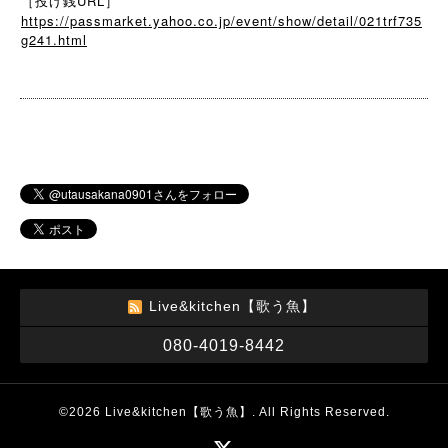
［投げ銭URL］
https://passmarket.yahoo.co.jp/event/show/detail/021trf735
g241.html
Live&kitchen【歌う魚】
080-4019-8442
©2026
Live&kitchen【歌う魚】
. All Rights Reserved.