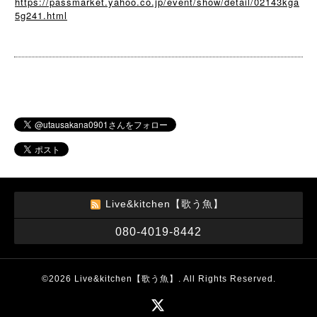
https://passmarket.yahoo.co.jp/event/show/detail/02143kga
5g241.html
Live&kitchen【歌う魚】
080-4019-8442
©2026
Live&kitchen【歌う魚】
. All Rights Reserved.