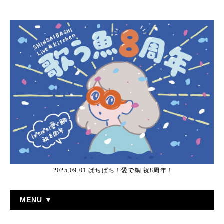
2025.09.01 ぱちぱち！愛で鯛 祝8周年！
MENU ▼