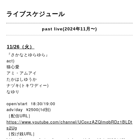
ライブスケジュール
past live(2024年11月〜)
11/26（火）
『さかなとゆらゆら』
act)
猫心愛
アミ・アムアイ
たかはしゆうか
ナヅキ(トキワディー)
なゆり
open/start 18:30/19:00
adv/day ¥2500(1d別)
［配信URL］
https://www.youtube.com/channel/UCpxzAZQlmqbRDz1BLDt
s2Ug
［投げ銭URL］