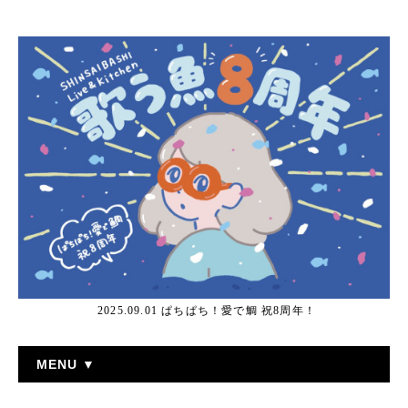
2025.09.01 ぱちぱち！愛で鯛 祝8周年！
MENU ▼