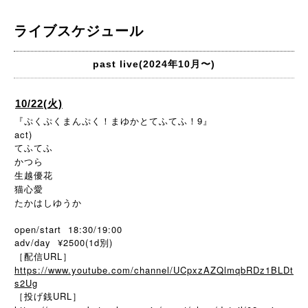
ライブスケジュール
past live(2024年10月〜)
10/22(火)
『ぷくぷくまんぷく！まゆかとてふてふ！9』
act)
てふてふ
かつら
生越優花
猫心愛
たかはしゆうか
open/start 18:30/19:00
adv/day ¥2500(1d別)
［配信URL］
https://www.youtube.com/channel/UCpxzAZQlmqbRDz1BLDt
s2Ug
［投げ銭URL］