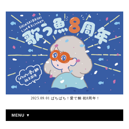
2025.09.01 ぱちぱち！愛で鯛 祝8周年！
MENU ▼