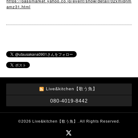
https://passmarket.yahoo.co.jp/event/show/detail/02xmiqnm
amz31.html
Live&kitchen【歌う魚】
080-4019-8442
©2026
Live&kitchen【歌う魚】
. All Rights Reserved.