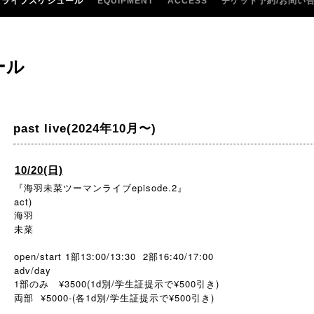
ライブスケジュール
EQUIPMENT
ACCESS
チケット予約/お問い
ール
past live(2024年10月〜)
10/20(日)
『海羽未菜ツーマンライブepisode.2』
act)
海羽
未菜
open/start 1部13:00/13:30 2部16:40/17:00
adv/day
1部のみ ¥3500(1d別/学生証提示で¥500引き)
両部 ¥5000-(各1d別/学生証提示で¥500引き)