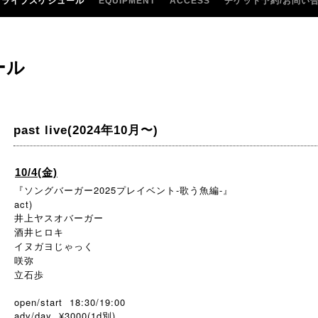
ライブスケジュール
EQUIPMENT
ACCESS
チケット予約/お問い
ール
past live(2024年10月〜)
10/4(金)
『ソングバーガー2025プレイベント-歌う魚編-』
act)
井上ヤスオバーガー
酒井ヒロキ
イヌガヨじゃっく
咲弥
立石歩
open/start 18:30/19:00
adv/day ¥3000(1d別)