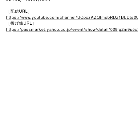
［配信URL］
https://www.youtube.com/channel/UCpxzAZQlmqbRDz1BLDts2
［投げ銭URL］
https://passmarket.yahoo.co.jp/event/show/detail/029jq2m9s5x