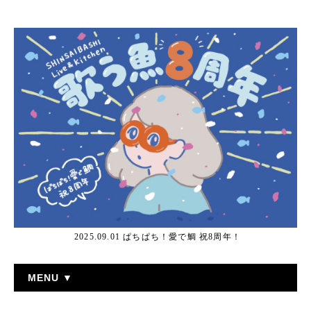
2025.09.01 ぱちぱち！愛で鯛 祝8周年！
MENU ▼