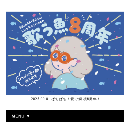
2025.09.01 ぱちぱち！愛で鯛 祝8周年！
MENU ▼