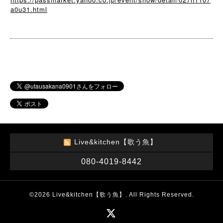
a0u31.html
Live&kitchen【歌う魚】
080-4019-8442
©2026
Live&kitchen【歌う魚】
. All Rights Reserved.