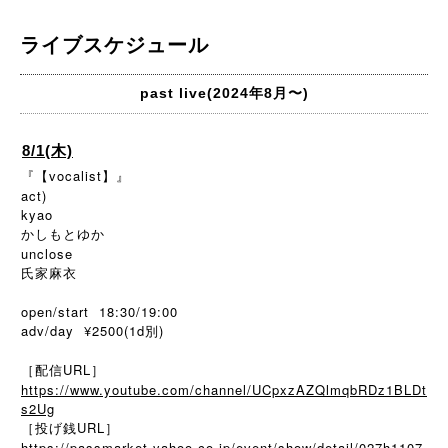
ライブスケジュール
past live(2024年8月〜)
8/1(木)
『【vocalist】』
act)
kyao
かしもとゆか
unclose
氏家麻衣
open/start 18:30/19:00
adv/day ¥2500(1d別)
［配信URL］
https://www.youtube.com/channel/UCpxzAZQlmqbRDz1BLDt
s2Ug
［投げ銭URL］
https://passmarket.yahoo.co.jp/event/show/detail/027h1107