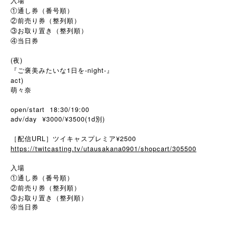
入場
①通し券（番号順）
②前売り券（整列順）
③お取り置き（整列順）
④当日券
(夜)
『ご褒美みたいな1日を-night-』
act)
萌々奈
open/start 18:30/19:00
adv/day ¥3000/¥3500(1d別)
［配信URL］ツイキャスプレミア¥2500
https://twitcasting.tv/utausakana0901/shopcart/305500
入場
①通し券（番号順）
②前売り券（整列順）
③お取り置き（整列順）
④当日券