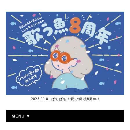
2025.09.01 ぱちぱち！愛で鯛 祝8周年！
MENU ▼