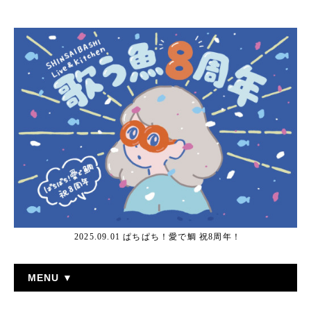
2025.09.01 ぱちぱち！愛で鯛 祝8周年！
MENU ▼