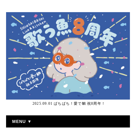
2025.09.01 ぱちぱち！愛で鯛 祝8周年！
MENU ▼