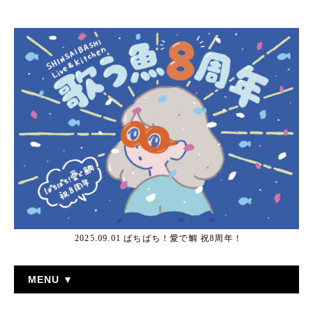
2025.09.01 ぱちぱち！愛で鯛 祝8周年！
MENU ▼