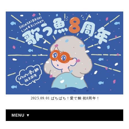
2025.09.01 ぱちぱち！愛で鯛 祝8周年！
MENU ▼