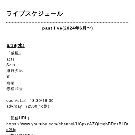
ライブスケジュール
past live(2024年6月〜)
6/19(水)
『威風』
act)
Saku
海野夕凪
直
雨蘭
赤松和香
open/start 18:30/19:00
adv/day ¥2500(1d別)
［配信URL］
https://www.youtube.com/channel/UCpxzAZQlmqbRDz1BLDt
s2Ug