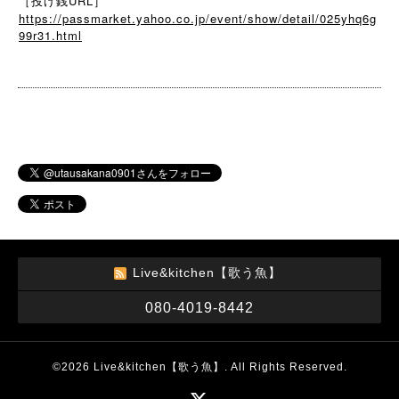
［投げ銭URL］
https://passmarket.yahoo.co.jp/event/show/detail/025yhq6g
99r31.html
Live&kitchen【歌う魚】
080-4019-8442
©2026
Live&kitchen【歌う魚】
. All Rights Reserved.