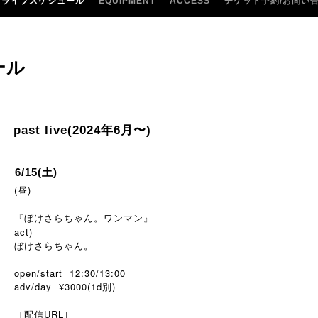
ライブスケジュール
EQUIPMENT
ACCESS
チケット予約/お問い
ール
past live(2024年6月〜)
6/15(土)
(昼)
『ぼけさらちゃん。ワンマン』
act)
ぼけさらちゃん。
open/start 12:30/13:00
adv/day ¥3000(1d別)
［配信URL］