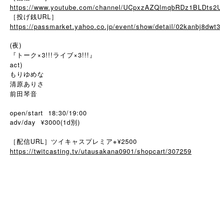
https://www.youtube.com/channel/UCpxzAZQlmqbRDz1BLDts2
［投げ銭URL］
https://passmarket.yahoo.co.jp/event/show/detail/02kanbj8dwt
(夜)
『トーク×3!!!ライブ×3!!!』
act)
もりゆめな
清原ありさ
前田琴音
open/start 18:30/19:00
adv/day ¥3000(1d別)
［配信URL］ツイキャスプレミア※¥2500
https://twitcasting.tv/utausakana0901/shopcart/307259