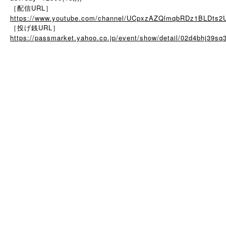
［配信URL］
https://www.youtube.com/channel/UCpxzAZQlmqbRDz1BLDts2
［投げ銭URL］
https://passmarket.yahoo.co.jp/event/show/detail/02d4bhj39sq