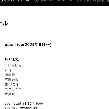
ライブスケジュール
EQUIPMENT
ACCESS
チケット予約/お問い
ール
past live(2024年6月〜)
6/11(火)
『ゆらゆら』
act)
猫心愛
三国未来
SHiFON
ヨタカユウ
森美咲
open/start 18:30 /19:00
adv/day ¥2500(1d別)