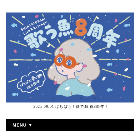
2025.09.01 ぱちぱち！愛で鯛 祝8周年！
MENU ▼