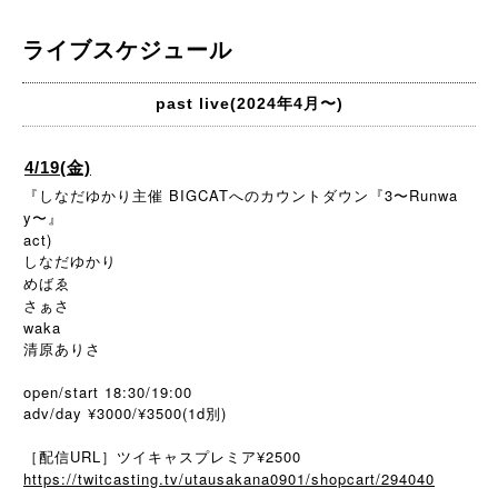
ライブスケジュール
past live(2024年4月〜)
4/19(金)
『しなだゆかり主催 BIGCATへのカウントダウン『3〜Runwa
y〜』
act)
しなだゆかり
めばゑ
さぁさ
waka
清原ありさ
open/start 18:30/19:00
adv/day ¥3000/¥3500(1d別)
［配信URL］ツイキャスプレミア¥2500
https://twitcasting.tv/utausakana0901/shopcart/294040