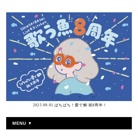
2025.09.01 ぱちぱち！愛で鯛 祝8周年！
MENU ▼