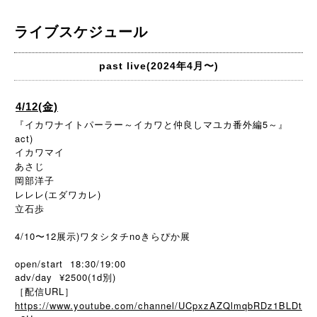
ライブスケジュール
past live(2024年4月〜)
4/12(金)
『イカワナイトパーラー～イカワと仲良しマユカ番外編5～』
act)
イカワマイ
あさじ
岡部洋子
レレレ(エダワカレ)
立石歩
4/10〜12展示)ワタシタチnoきらぴか展
open/start 18:30/19:00
adv/day ¥2500(1d別)
［配信URL］
https://www.youtube.com/channel/UCpxzAZQlmqbRDz1BLDt