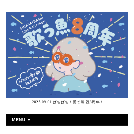
2025.09.01 ぱちぱち！愛で鯛 祝8周年！
MENU ▼