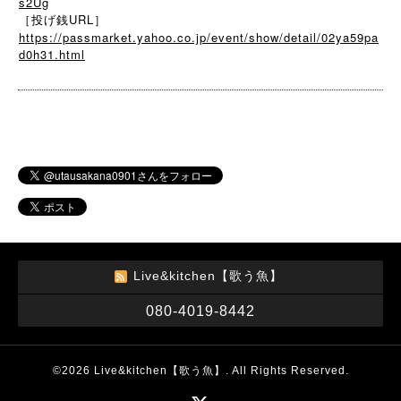
s2Ug
［投げ銭URL］
https://passmarket.yahoo.co.jp/event/show/detail/02ya59pa
d0h31.html
Live&kitchen【歌う魚】
080-4019-8442
©2026
Live&kitchen【歌う魚】
. All Rights Reserved.