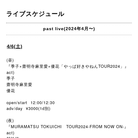
ライブスケジュール
past live(2024年4月〜)
4/6(土)
(昼)
『季子×齋明寺麻里愛×優花「やっぱ好きやねんTOUR2024」』
act)
季子
齋明寺麻里愛
優花
open/start 12:00/12:30
adv/day ¥3000(1d
)
別
(夜)
『MURAMATSU TOKUICHI TOUR2024-FROM NOW ON-』
act)