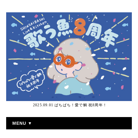
2025.09.01 ぱちぱち！愛で鯛 祝8周年！
MENU ▼