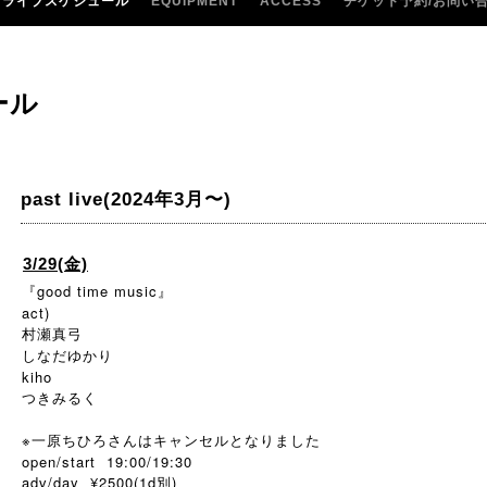
ライブスケジュール
EQUIPMENT
ACCESS
チケット予約/お問い
ール
past live(2024年3月〜)
3/29(金)
『good time music』
act)
村瀬真弓
しなだゆかり
kiho
つきみるく
※一原ちひろさんはキャンセルとなりました
open/start 19:00/19:30
adv/day ¥2500(1d別)