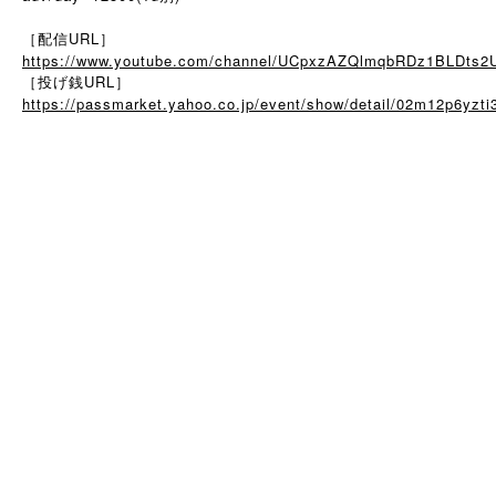
［配信URL］
https://www.youtube.com/channel/UCpxzAZQlmqbRDz1BLDts2
［投げ銭URL］
https://passmarket.yahoo.co.jp/event/show/detail/02m12p6yzti