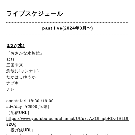
ライブスケジュール
past live(2024年3月〜)
3/27(水)
『おさかな水族館』
act)
三国未来
悠哉(ジャンナト)
たかはしゆうか
ナヅキ
チレ
open/start 18:30 /19:00
adv/day ¥2500(1d別)
［配信URL］
https://www.youtube.com/channel/UCpxzAZQlmqbRDz1BLDt
s2Ug
［投げ銭URL］