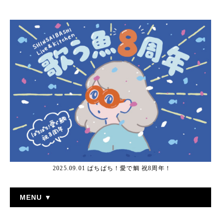
2025.09.01 ぱちぱち！愛で鯛 祝8周年！
MENU ▼