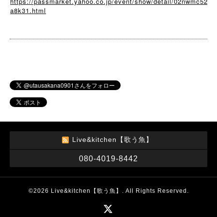
https://passmarket.yahoo.co.jp/event/show/detail/02nwmc52
a8k31.html
Live&kitchen【歌う魚】
080-4019-8442
©2026
Live&kitchen【歌う魚】
. All Rights Reserved.