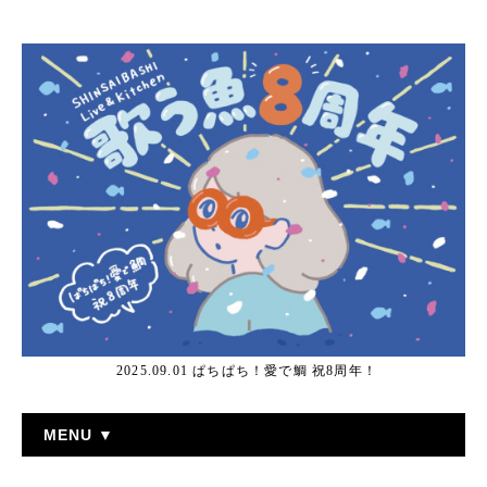
2025.09.01 ぱちぱち！愛で鯛 祝8周年！
MENU ▼