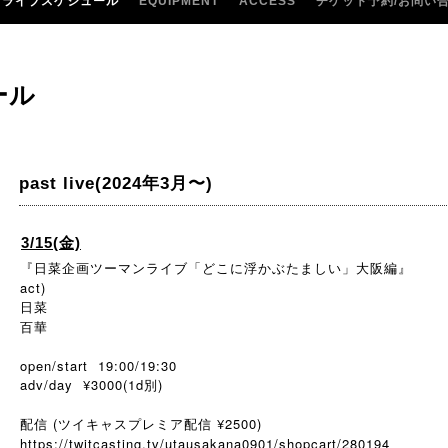
ライブスケジュール
EQUIPMENT
ACCESS
チケット予約/お問い
ール
past live(2024年3月〜)
3/15(金)
『日菜企画ツーマンライブ「どこに浮かぶたましい」大阪編』
act)
日菜
百華
open/start 19:00/19:30
adv/day ¥3000(1d別)
配信 (ツイキャスプレミア配信 ¥2500)
https://twitcasting.tv/utausakana0901/shopcart/280194