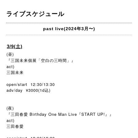
ライブスケジュール
past live(2024年3月〜)
3/9(土)
(昼)
『三国未来個展「空白の三時間」』
act)
三国未来
open/start 12:30/13:30
adv/day ¥3000(1d
)
込
(夜)
『三田春愛 Birthday One Man Live『START UP!』』
act)
三田春愛