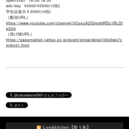
open/start 18:00/18:30
adv/day ¥3000/¥3500(1d別)
学生証提示￥2000(1d別)
［配信URL］
https://www.youtube.com/channel/UCpxzAZQlmqbRDz1BLDt
s2Ug
［投げ銭URL］
https://passmarket.yahoo.co.jp/event/show/detail/02g3wp7c
m4m31.html
Live&kitchen【歌う魚】