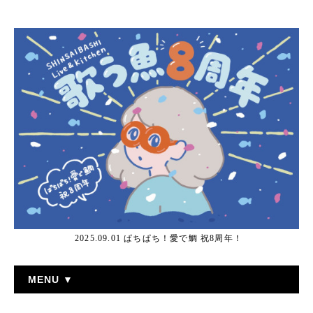
2025.09.01 ぱちぱち！愛で鯛 祝8周年！
MENU ▼