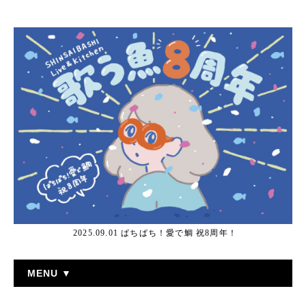
2025.09.01 ぱちぱち！愛で鯛 祝8周年！
MENU ▼