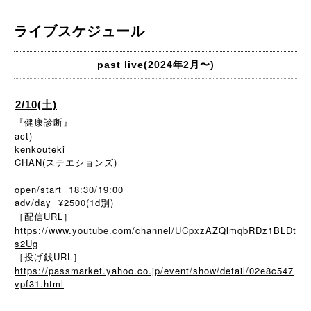
ライブスケジュール
past live(2024年2月〜)
2/10(土)
『健康診断』
act)
kenkouteki
CHAN(ステエションズ)
open/start 18:30/19:00
adv/day ¥2500(1d別)
［配信URL］
https://www.youtube.com/channel/UCpxzAZQlmqbRDz1BLDt
s2Ug
［投げ銭URL］
https://passmarket.yahoo.co.jp/event/show/detail/02e8c547
vpf31.html