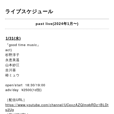
ライブスケジュール
past live(2024年1月〜)
1/31(水)
『good time music』
act)
杉野淳子
永恵美遥
山本紗江
吉川葵
栫ミュウ
open/start 18:30/19:00
adv/day ¥2500(1d別)
［配信URL］
https://www.youtube.com/channel/UCpxzAZQlmqbRDz1BLDt
s2Ug