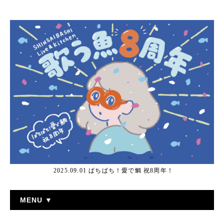
2025.09.01 ぱちぱち！愛で鯛 祝8周年！
MENU ▼