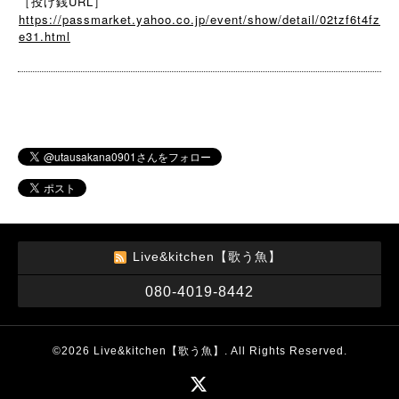
［投げ銭URL］
https://passmarket.yahoo.co.jp/event/show/detail/02tzf6t4fz
e31.html
Live&kitchen【歌う魚】
080-4019-8442
©2026
Live&kitchen【歌う魚】
. All Rights Reserved.