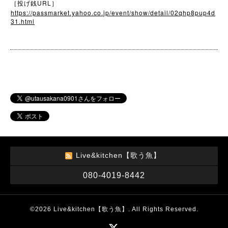
URL
［投げ銭
］
https://passmarket.yahoo.co.jp/event/show/detail/02qhp8pup4d
31.html
Live&kitchen【歌う魚】
080-4019-8442
©2026
Live&kitchen【歌う魚】
. All Rights Reserved.