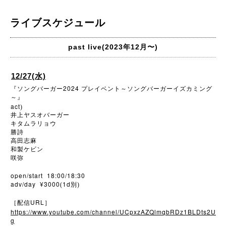
ライブスケジュール
past live(2023年12月〜)
12/27(水)
2024
『ソングバーガー
プレイベント～ソングバーガーイズカミング
～』
act
)
井上ヤスオバーガー
キタムラリョウ
勝詩
高田志麻
和製ケビン
咲弥
open/start 18:00/18:30
adv/day ¥3000
1d
(
別)
URL
［配信
］
https://www.youtube.com/channel/UCpxzAZQlmqbRDz1BLDts2U
g