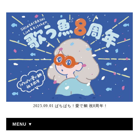
2025.09.01 ぱちぱち！愛で鯛 祝8周年！
MENU ▼