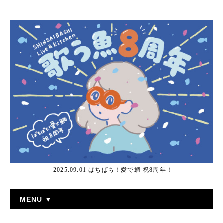
2025.09.01 ぱちぱち！愛で鯛 祝8周年！
MENU ▼