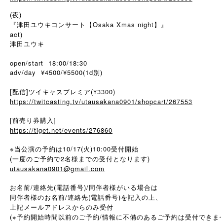
(夜)
『津田ユウキコンサート【Osaka Xmas night】』
act)
津田ユウキ
open/start 18:00/18:30
adv/day ¥4500/¥5500(1d別)
[配信]ツイキャスプレミア(¥3300)
https://twitcasting.tv/utausakana0901/shopcart/267553
[前売り券購入]
https://tiget.net/events/276860
※当公演の予約は10/17(火)10:00受付開始
(一度のご予約で2名様までの受付となります)
utausakana0901@gmail.com
お名前/連絡先(電話番号)/同伴者様がいる場合は
同伴者様のお名前/連絡先(電話番号)を記入の上、
上記メールアドレスからのみ受付
(※予約開始時間以前のご予約/情報に不備のあるご予約は受付できま