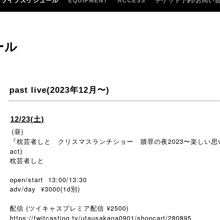
ライブスケジュール
EQUIPMENT
ACCESS
チケット予約/お問い
ール
past live(2023年12月〜)
12/23(土)
(昼)
『枕芸者しと クリスマスランチショー 贖罪の夜2023〜楽しい
act)
枕芸者しと
open/start 13:00/13:30
adv/day ¥3000(1d別)
配信 (ツイキャスプレミア配信 ¥2500)
https://twitcasting.tv/utausakana0901/shopcart/280895