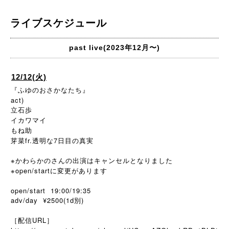
ライブスケジュール
past live(2023年12月〜)
12/12(火)
『ふゆのおさかなたち』
act)
立石歩
イカワマイ
もね助
芽菜fr.透明な7日目の真実
※かわらかのさんの出演はキャンセルとなりました
※open/startに変更があります
open/start 19:00/19:35
adv/day ¥2500(1d別)
［配信URL］