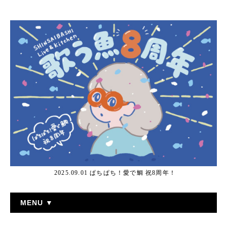
2025.09.01 ぱちぱち！愛で鯛 祝8周年！
MENU ▼