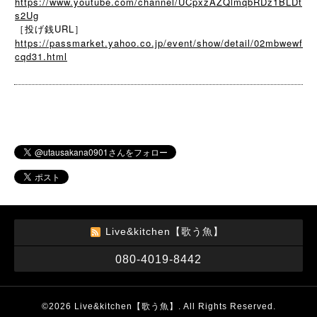
https://www.youtube.com/channel/UCpxzAZQlmqbRDz1BLDt
s2Ug
［投げ銭URL］
https://passmarket.yahoo.co.jp/event/show/detail/02mbwewf
cqd31.html
Live&kitchen【歌う魚】
080-4019-8442
©2026
Live&kitchen【歌う魚】
. All Rights Reserved.