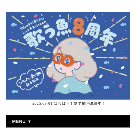
2025.09.01 ぱちぱち！愛で鯛 祝8周年！
MENU ▼