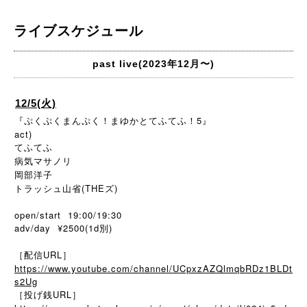
ライブスケジュール
past live(2023年12月〜)
12/5(火)
『ぷくぷくまんぷく！まゆかとてふてふ！5』
act)
てふてふ
病気マサノリ
岡部洋子
トラッシュ山省(THEズ)
open/start 19:00/19:30
adv/day ¥2500(1d別)
［配信URL］
https://www.youtube.com/channel/UCpxzAZQlmqbRDz1BLDt
s2Ug
［投げ銭URL］