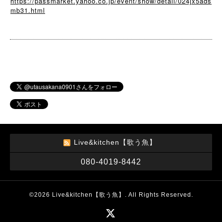
https://passmarket.yahoo.co.jp/event/show/detail/024jx5ads
mb31.html
Live&kitchen【歌う魚】
080-4019-8442
©2026
Live&kitchen【歌う魚】
. All Rights Reserved.