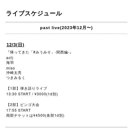
ライブスケジュール
past live(2023年12月〜)
12/3(日)
#
-
-
『帰ってきた「
みうみそ」
関西編
』
act
)
海羽
miso
沖崎太亮
つきみるく
1
【
部】弾き語りライブ
13:30 START / ¥3000
1d
(
別)
2
【
部】ビンゴ大会
17:55 START
¥4500
1d
両部チケットは
(各部
別)