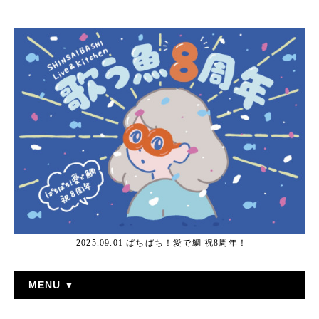
2025.09.01 ぱちぱち！愛で鯛 祝8周年！
MENU ▼