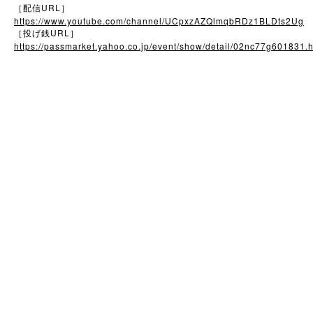
URL
［配信
］
https://www.youtube.com/channel/UCpxzAZQlmqbRDz1BLDts2Ug
URL
［投げ銭
］
https://passmarket.yahoo.co.jp/event/show/detail/02nc77g601831.h