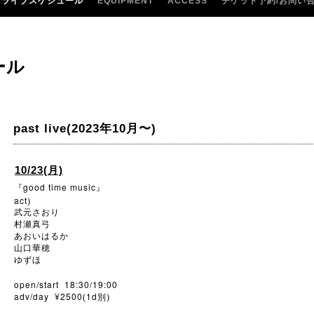
ライブスケジュール
EQUIPMENT
ACCESS
チケット予約/お問い
ール
past live(2023年10月〜)
10/23(月)
good time music
『
』
act
)
武元さおり
村瀬真弓
あおいはるか
山口華穂
ゆずほ
open/start 18:30/19:00
adv/day ¥2500
1d
(
別)