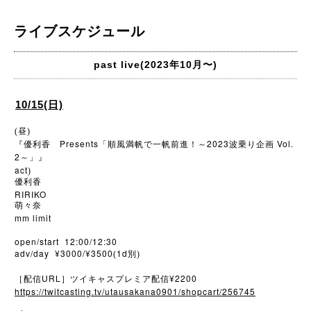
ライブスケジュール
past live(2023年10月〜)
10/15(日)
(昼)
Presents
2023
Vol.
『優利香
「順風満帆で一帆前進！～
波乗り企画
2
～」』
act
)
優利香
RIRIKO
萌々奈
mm limit
open/start 12:00/12:30
adv/day ¥3000/¥3500
1d
(
別)
URL
¥2200
［配信
］ツイキャスプレミア配信
https://twitcasting.tv/utausakana0901/shopcart/256745