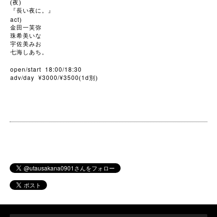
(夜)
『長い夜に。』
act
)
金田一芙弥
珠希美いな
宇佐美みお
七海しあち。
open/start 18:00/18:30
adv/day ¥3000/¥3500
1d
(
別)