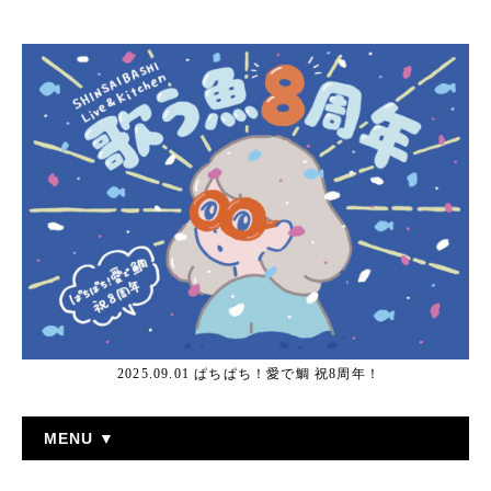
2025.09.01 ぱちぱち！愛で鯛 祝8周年！
MENU ▼