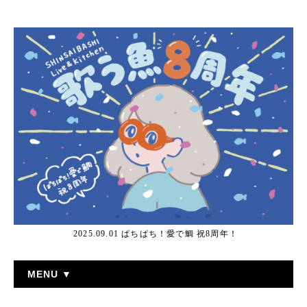
2025.09.01 ぱちぱち！愛で鯛 祝8周年！
MENU ▼