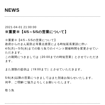
NEWS
2021-04-01 21:00:00
※重要※【4/5～5/5の営業について】
4/5
5/5
※
重要※【
～
の営業について】
政府からのまん延防止等重点措置による時短延長要請に伴い
4/5
5/5
(月)～
(水)までの歌う魚でのイベント開催時間を変更させてい
ただきます。
20:00
この期間につきましては［
までの時短営業］とさせていただき
ます。
19:00
また酒類の提供は［
まで］とさせていただきます。
5/6
(木)以降の営業につきましてはまた別途お知らせいたします。
/
何卒、ご理解
ご協力よろしくお願いいたします。
歌う魚